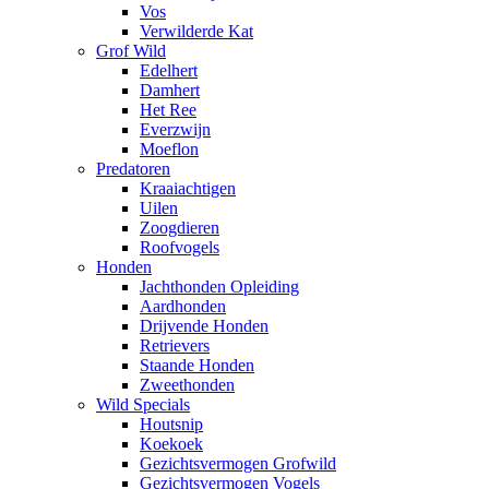
Vos
Verwilderde Kat
Grof Wild
Edelhert
Damhert
Het Ree
Everzwijn
Moeflon
Predatoren
Kraaiachtigen
Uilen
Zoogdieren
Roofvogels
Honden
Jachthonden Opleiding
Aardhonden
Drijvende Honden
Retrievers
Staande Honden
Zweethonden
Wild Specials
Houtsnip
Koekoek
Gezichtsvermogen Grofwild
Gezichtsvermogen Vogels