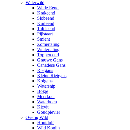
Waterwild
Wilde Eend
Krakeend
Slobeend
Kuifeend
Tafeleend
Pijlstaart
Smient
Zomertaling
Wintertaling
Toppereend
Grauwe Gans
Canadese Gans
Rietgans
Kleine Rietgans
Kolgans
Watersnip
Bokje
Meerkoet
Waterhoen
Kievit
Goudplevier
Overig Wild
Houtduif
Wild Konijn