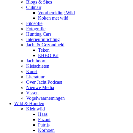
Blogs & Sites
Culinair
Voorbereiding Wild
Koken met wild
Filosofie
Fotografie
Hunting Cars
Interieurinrichting
Jacht & Gezondheid
Teken
EHBO Kit
Jachthoorn
Kleischieten
Kunst
Literatuur
Over Jacht Podcast
Nieuwe Media
Vissen
Vogelwaarnemingen
Wild & Honden
Kleinwild
Haas
Fazant
Patrijs
Korhoen