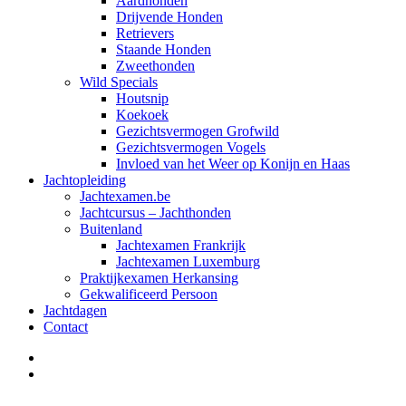
Aardhonden
Drijvende Honden
Retrievers
Staande Honden
Zweethonden
Wild Specials
Houtsnip
Koekoek
Gezichtsvermogen Grofwild
Gezichtsvermogen Vogels
Invloed van het Weer op Konijn en Haas
Jachtopleiding
Jachtexamen.be
Jachtcursus – Jachthonden
Buitenland
Jachtexamen Frankrijk
Jachtexamen Luxemburg
Praktijkexamen Herkansing
Gekwalificeerd Persoon
Jachtdagen
Contact
facebook
instagram
Hunting TV