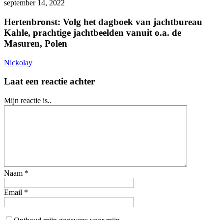
Volg
september 14, 2022
06
het
dagboek
Hertenbronst: Volg het dagboek van jachtbureau
van
Kahle, prachtige jachtbeelden vanuit o.a. de
jachtbureau
Masuren, Polen
Kahle,
prachtige
Nickolay
jachtbeelden
vanuit
Laat een reactie achter
o.a.
de
Masuren,
Mijn reactie is..
Polen
Naam
*
Email
*