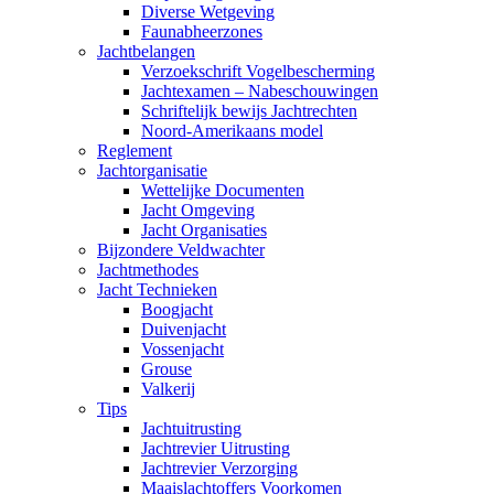
Diverse Wetgeving
Faunabheerzones
Jachtbelangen
Verzoekschrift Vogelbescherming
Jachtexamen – Nabeschouwingen
Schriftelijk bewijs Jachtrechten
Noord-Amerikaans model
Reglement
Jachtorganisatie
Wettelijke Documenten
Jacht Omgeving
Jacht Organisaties
Bijzondere Veldwachter
Jachtmethodes
Jacht Technieken
Boogjacht
Duivenjacht
Vossenjacht
Grouse
Valkerij
Tips
Jachtuitrusting
Jachtrevier Uitrusting
Jachtrevier Verzorging
Maaislachtoffers Voorkomen