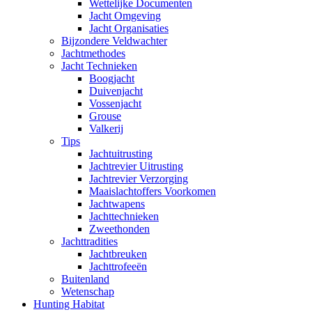
Wettelijke Documenten
Jacht Omgeving
Jacht Organisaties
Bijzondere Veldwachter
Jachtmethodes
Jacht Technieken
Boogjacht
Duivenjacht
Vossenjacht
Grouse
Valkerij
Tips
Jachtuitrusting
Jachtrevier Uitrusting
Jachtrevier Verzorging
Maaislachtoffers Voorkomen
Jachtwapens
Jachttechnieken
Zweethonden
Jachttradities
Jachtbreuken
Jachttrofeeën
Buitenland
Wetenschap
Hunting Habitat