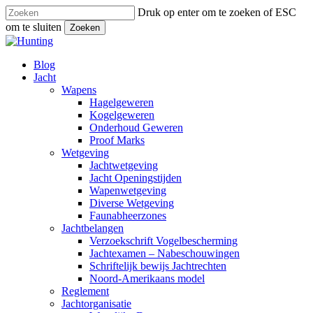
Sla
Druk op enter om te zoeken of ESC
naar
om te sluiten
Zoeken
hoofdinhoud
Close
Search
Zoeken
Menu
Blog
Jacht
Wapens
Hagelgeweren
Kogelgeweren
Onderhoud Geweren
Proof Marks
Wetgeving
Jachtwetgeving
Jacht Openingstijden
Wapenwetgeving
Diverse Wetgeving
Faunabheerzones
Jachtbelangen
Verzoekschrift Vogelbescherming
Jachtexamen – Nabeschouwingen
Schriftelijk bewijs Jachtrechten
Noord-Amerikaans model
Reglement
Jachtorganisatie