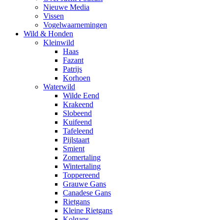
Nieuwe Media
Vissen
Vogelwaarnemingen
Wild & Honden
Kleinwild
Haas
Fazant
Patrijs
Korhoen
Waterwild
Wilde Eend
Krakeend
Slobeend
Kuifeend
Tafeleend
Pijlstaart
Smient
Zomertaling
Wintertaling
Toppereend
Grauwe Gans
Canadese Gans
Rietgans
Kleine Rietgans
Kolgans