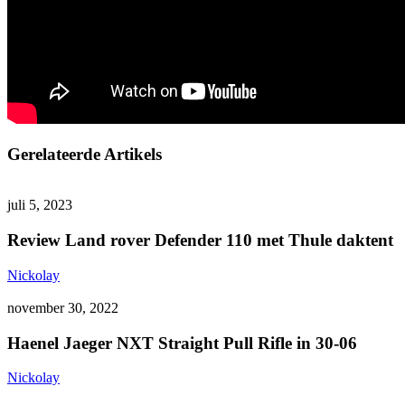
Gerelateerde Artikels
Review
Hunting TV
Product review
Publireportage
Land
juli 5, 2023
rover
Defender
Review Land rover Defender 110 met Thule daktent
110
met
Nickolay
Thule
Haenel
Hunting TV
daktent
Jaeger
november 30, 2022
NXT
Straight
Haenel Jaeger NXT Straight Pull Rifle in 30-06
Pull
Rifle
Nickolay
in
Hertenbronst:
Hunting TV
30-