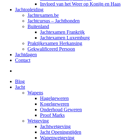
Invloed van het Weer op Konijn en Haas
Jachtopleiding
Jachtexamen.be
Jachtcursus – Jachthonden
Buitenland
Jachtexamen Frankrijk
Jachtexamen Luxemburg
Praktijkexamen Herkansing
Gekwalificeerd Persoon
Jachtdagen
Contact
Zoeken
Blog
Jacht
Wapens
Hagelgeweren
Kogelgeweren
Onderhoud Geweren
Proof Marks
Wetgeving
Jachtwetgeving
Jacht Openingstijden
Wapenwetgeving