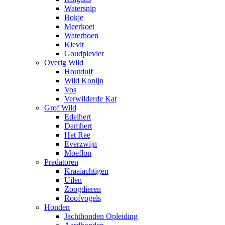
Watersnip
Bokje
Meerkoet
Waterhoen
Kievit
Goudplevier
Overig Wild
Houtduif
Wild Konijn
Vos
Verwilderde Kat
Grof Wild
Edelhert
Damhert
Het Ree
Everzwijn
Moeflon
Predatoren
Kraaiachtigen
Uilen
Zoogdieren
Roofvogels
Honden
Jachthonden Opleiding