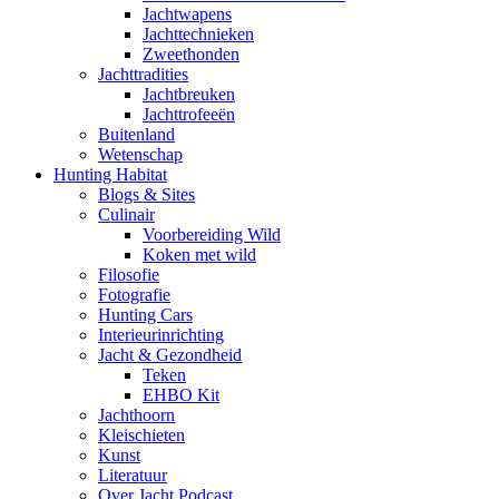
Jachtwapens
Jachttechnieken
Zweethonden
Jachttradities
Jachtbreuken
Jachttrofeeën
Buitenland
Wetenschap
Hunting Habitat
Blogs & Sites
Culinair
Voorbereiding Wild
Koken met wild
Filosofie
Fotografie
Hunting Cars
Interieurinrichting
Jacht & Gezondheid
Teken
EHBO Kit
Jachthoorn
Kleischieten
Kunst
Literatuur
Over Jacht Podcast