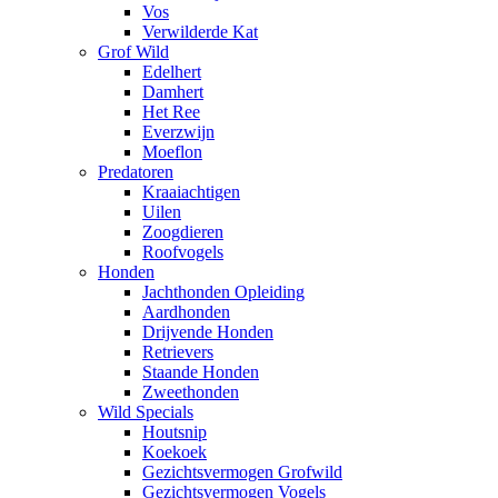
Vos
Verwilderde Kat
Grof Wild
Edelhert
Damhert
Het Ree
Everzwijn
Moeflon
Predatoren
Kraaiachtigen
Uilen
Zoogdieren
Roofvogels
Honden
Jachthonden Opleiding
Aardhonden
Drijvende Honden
Retrievers
Staande Honden
Zweethonden
Wild Specials
Houtsnip
Koekoek
Gezichtsvermogen Grofwild
Gezichtsvermogen Vogels