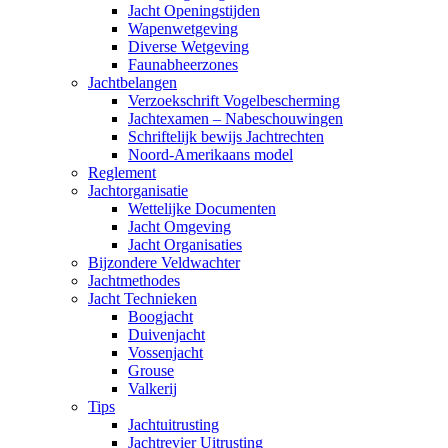
Jacht Openingstijden
Wapenwetgeving
Diverse Wetgeving
Faunabheerzones
Jachtbelangen
Verzoekschrift Vogelbescherming
Jachtexamen – Nabeschouwingen
Schriftelijk bewijs Jachtrechten
Noord-Amerikaans model
Reglement
Jachtorganisatie
Wettelijke Documenten
Jacht Omgeving
Jacht Organisaties
Bijzondere Veldwachter
Jachtmethodes
Jacht Technieken
Boogjacht
Duivenjacht
Vossenjacht
Grouse
Valkerij
Tips
Jachtuitrusting
Jachtrevier Uitrusting