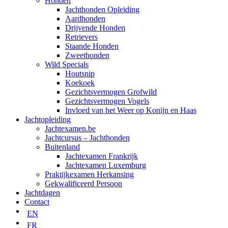
Honden
Jachthonden Opleiding
Aardhonden
Drijvende Honden
Retrievers
Staande Honden
Zweethonden
Wild Specials
Houtsnip
Koekoek
Gezichtsvermogen Grofwild
Gezichtsvermogen Vogels
Invloed van het Weer op Konijn en Haas
Jachtopleiding
Jachtexamen.be
Jachtcursus – Jachthonden
Buitenland
Jachtexamen Frankrijk
Jachtexamen Luxemburg
Praktijkexamen Herkansing
Gekwalificeerd Persoon
Jachtdagen
Contact
EN
FR