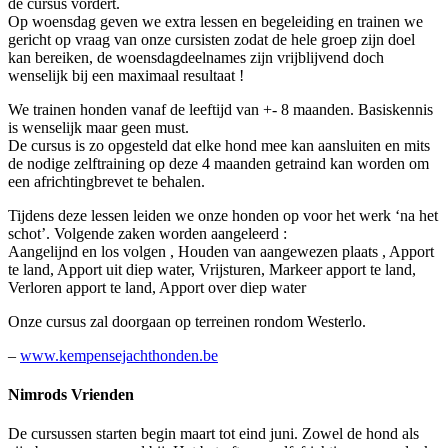
de cursus vordert.
Op woensdag geven we extra lessen en begeleiding en trainen we
gericht op vraag van onze cursisten zodat de hele groep zijn doel
kan bereiken, de woensdagdeelnames zijn vrijblijvend doch
wenselijk bij een maximaal resultaat !
We trainen honden vanaf de leeftijd van +- 8 maanden. Basiskennis
is wenselijk maar geen must.
De cursus is zo opgesteld dat elke hond mee kan aansluiten en mits
de nodige zelftraining op deze 4 maanden getraind kan worden om
een africhtingbrevet te behalen.
Tijdens deze lessen leiden we onze honden op voor het werk ‘na het
schot’. Volgende zaken worden aangeleerd :
Aangelijnd en los volgen , Houden van aangewezen plaats , Apport
te land, Apport uit diep water, Vrijsturen, Markeer apport te land,
Verloren apport te land, Apport over diep water
Onze cursus zal doorgaan op terreinen rondom Westerlo.
–
www.kempensejachthonden.be
Nimrods Vrienden
De cursussen starten begin maart tot eind juni. Zowel de hond als