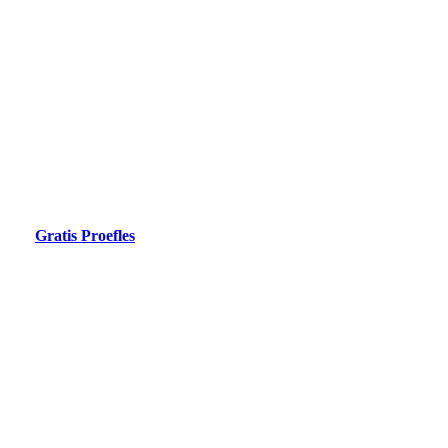
Nog geen vergunning?
Jachtexamen.be is de online leeromgeving voor de jacht, de
optimale examenvoorbereiding.
Gratis Proefles