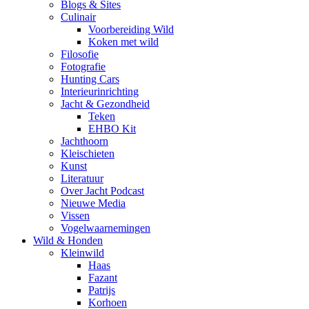
Blogs & Sites
Culinair
Voorbereiding Wild
Koken met wild
Filosofie
Fotografie
Hunting Cars
Interieurinrichting
Jacht & Gezondheid
Teken
EHBO Kit
Jachthoorn
Kleischieten
Kunst
Literatuur
Over Jacht Podcast
Nieuwe Media
Vissen
Vogelwaarnemingen
Wild & Honden
Kleinwild
Haas
Fazant
Patrijs
Korhoen