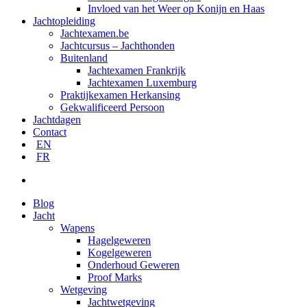
Invloed van het Weer op Konijn en Haas
Jachtopleiding
Jachtexamen.be
Jachtcursus – Jachthonden
Buitenland
Jachtexamen Frankrijk
Jachtexamen Luxemburg
Praktijkexamen Herkansing
Gekwalificeerd Persoon
Jachtdagen
Contact
EN
FR
Zoeken
Blog
Jacht
Wapens
Hagelgeweren
Kogelgeweren
Onderhoud Geweren
Proof Marks
Wetgeving
Jachtwetgeving