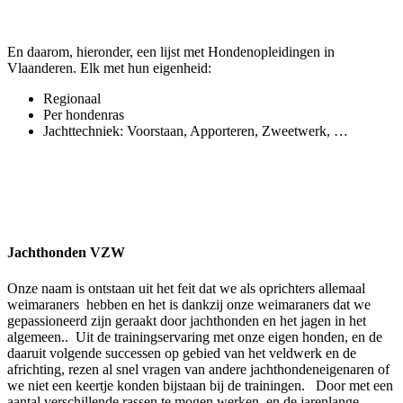
Een jager zonder hond is een sukkelaar.
En daarom, hieronder, een lijst met Hondenopleidingen in
Vlaanderen. Elk met hun eigenheid:
Maar een hond die niet opgeleid is maakt van de jager nog een
groter sukkelaar, want hij zal nog honger lijden bovendien.
Regionaal
Per hondenras
Jachttechniek: Voorstaan, Apporteren, Zweetwerk, …
Jachthonden VZW
Onze naam is ontstaan uit het feit dat we als oprichters allemaal
weimaraners hebben en het is dankzij onze weimaraners dat we
gepassioneerd zijn geraakt door jachthonden en het jagen in het
algemeen.. Uit de trainingservaring met onze eigen honden, en de
daaruit volgende successen op gebied van het veldwerk en de
africhting, rezen al snel vragen van andere jachthondeneigenaren of
we niet een keertje konden bijstaan bij de trainingen. Door met een
aantal verschillende rassen te mogen werken, en de jarenlange