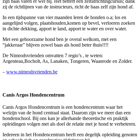
zijn baas varen er wel bij. Het betreft een zelfafrichtingcursus; dank
zij de richtlijnen van de instructeurs, richt de baas zelf zijn hond af.
In een tijdspanne van vier maanden leren de honden o.a; los en
aangelijnd volgen, plaatshouden,komen op bevel, verloeren zoeken
in dichte dekking, apport te land, apport te water en over water.
Met een gehoorzame hond ben je overal welkom, met een
“jakkeraar” blijven zowel baas als hond beter thuis!!!!
De Nimrodsvrienden omvatten 7 regio’s , te weten:
Argenteau,Bocholt, As, Lanaken, Tongeren, Waanrode en Zolder.
–
www.nimrodsvrienden.be
Canis Argos Hondencentrum
Canis Argos Hondencentrum is een hondencentrum waar het
welzijn van de hond centraal staat. Daarom zijn we meer dan een
hondenschool. Bij ons kan je allerhande theoretische en praktijk
opleidingen volgen met als doel de relatie met je hond te verbeteren.
Iedereen in het Hondencentrum heeft een degelijk opleiding genoten