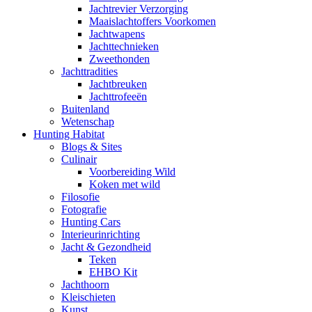
Jachtrevier Verzorging
Maaislachtoffers Voorkomen
Jachtwapens
Jachttechnieken
Zweethonden
Jachttradities
Jachtbreuken
Jachttrofeeën
Buitenland
Wetenschap
Hunting Habitat
Blogs & Sites
Culinair
Voorbereiding Wild
Koken met wild
Filosofie
Fotografie
Hunting Cars
Interieurinrichting
Jacht & Gezondheid
Teken
EHBO Kit
Jachthoorn
Kleischieten
Kunst