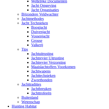
Wettelijke Documenten
Jacht Omgeving
Jacht Organisaties
Bijzondere Veldwachter
Jachtmethodes
Jacht Technieken
Boogjacht
Duivenjacht
Vossenjacht
Grouse
Valkerij
Tips
Jachtuitrusting
Jachtrevier Uitrusting
Jachtrevier Verzorging
Maaislachtoffers Voorkomen
Jachtwapens
Jachttechnieken
Zweethonden
Jachttradities
Jachtbreuken
Jachttrofeeën
Buitenland
Wetenschap
Hunting Habitat