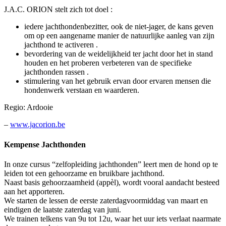
J.A.C. ORION stelt zich tot doel :
iedere jachthondenbezitter, ook de niet-jager, de kans geven
om op een aangename manier de natuurlijke aanleg van zijn
jachthond te activeren .
bevordering van de weidelijkheid ter jacht door het in stand
houden en het proberen verbeteren van de specifieke
jachthonden rassen .
stimulering van het gebruik ervan door ervaren mensen die
hondenwerk verstaan en waarderen.
Regio: Ardooie
–
www.jacorion.be
Kempense Jachthonden
In onze cursus “zelfopleiding jachthonden” leert men de hond op te
leiden tot een gehoorzame en bruikbare jachthond.
Naast basis gehoorzaamheid (appèl), wordt vooral aandacht besteed
aan het apporteren.
We starten de lessen de eerste zaterdagvoormiddag van maart en
eindigen de laatste zaterdag van juni.
We trainen telkens van 9u tot 12u, waar het uur iets verlaat naarmate