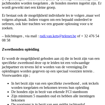
jachthonden worden toegelaten , de honden moeten ingeënt zijn. Er
wordt gewerkt met een kleine groep.
Er bestaat ook de mogelijkheid individuele les te volgen ,maar wel
volgens afspraak. Indien vragen om een bepaald onderdeel te
oefenen, ook hier trachten we een gepaste oplossing voor u te
zoeken.
– Inlichtingen , via mail :
rudi.van.kets@telenet.be
of + 32 476 54
08 58
Zweethonden opleiding
Er wordt de mogelijkheid geboden aan zij die in bezit zijn van een
specifieke zweethond deze op te leiden tot een volwaardige
jachtpartner en tevens lid te worden van de vereniging.De
opleidingen worden gegeven op een speciaal voorzien terrein .
Voorwaarden zijn ;
In het bezit zijn van een specifieke zweethond , ook teckels
worden toegelaten en bekomen tevens hun opleiding
De honden zijn in bezit van erkende FCI stamboom
Zijn minimum 5 maanden oud en hebben alle inentingen
bekomen
De voorjager is in bezit van een geldig jachtverlof