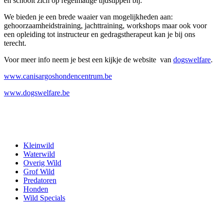
en schoolt zich op regelmatige tijdstippen bij.
We bieden je een brede waaier van mogelijkheden aan:
gehoorzaamheidstraining, jachttraining, workshops maar ook voor
een opleiding tot instructeur en gedragstherapeut kan je bij ons
terecht.
Voor meer info neem je best een kijkje de website van
dogswelfare
.
www.canisargoshondencentrum.be
www.dogswelfare.be
Kleinwild
Waterwild
Overig Wild
Grof Wild
Predatoren
Honden
Wild Specials