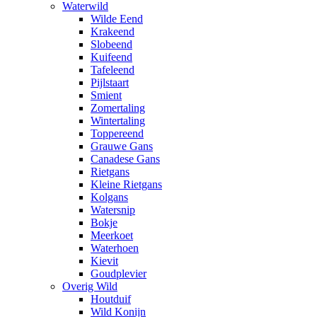
Waterwild
Wilde Eend
Krakeend
Slobeend
Kuifeend
Tafeleend
Pijlstaart
Smient
Zomertaling
Wintertaling
Toppereend
Grauwe Gans
Canadese Gans
Rietgans
Kleine Rietgans
Kolgans
Watersnip
Bokje
Meerkoet
Waterhoen
Kievit
Goudplevier
Overig Wild
Houtduif
Wild Konijn