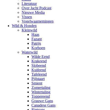
Literatuur
Over Jacht Podcast
Nieuwe Media
Vissen
Vogelwaarnemingen
Wild & Honden
Kleinwild
Haas
Fazant
Patrijs
Korhoen
Waterwild
Wilde Eend
Krakeend
Slobeend
Kuifeend
Tafeleend
Pijlstaart
Smient
Zomertaling
Wintertaling
Toppereend
Grauwe Gans
Canadese Gans
Rietgans