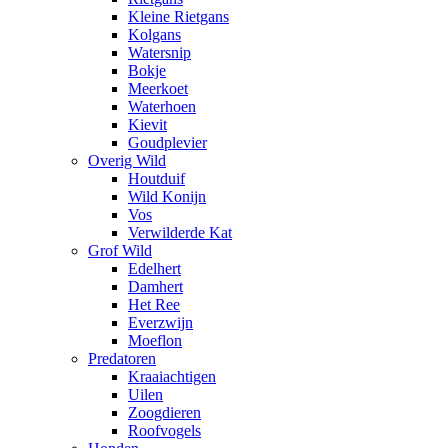
Kleine Rietgans
Kolgans
Watersnip
Bokje
Meerkoet
Waterhoen
Kievit
Goudplevier
Overig Wild
Houtduif
Wild Konijn
Vos
Verwilderde Kat
Grof Wild
Edelhert
Damhert
Het Ree
Everzwijn
Moeflon
Predatoren
Kraaiachtigen
Uilen
Zoogdieren
Roofvogels