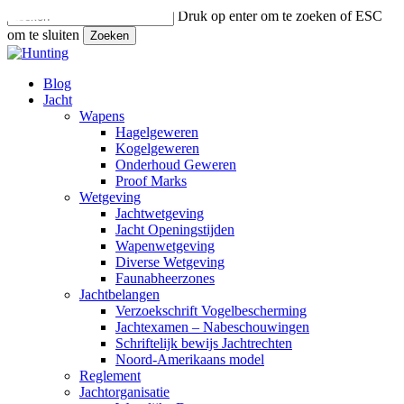
Sla
Druk op enter om te zoeken of ESC
naar
om te sluiten
Zoeken
hoofdinhoud
Close
Search
Zoeken
Menu
Blog
Jacht
Wapens
Hagelgeweren
Kogelgeweren
Onderhoud Geweren
Proof Marks
Wetgeving
Jachtwetgeving
Jacht Openingstijden
Wapenwetgeving
Diverse Wetgeving
Faunabheerzones
Jachtbelangen
Verzoekschrift Vogelbescherming
Jachtexamen – Nabeschouwingen
Schriftelijk bewijs Jachtrechten
Noord-Amerikaans model
Reglement
Jachtorganisatie