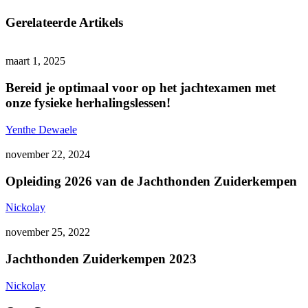
Gerelateerde Artikels
Bereid
jachtexamen
Jachtopleiding
je
maart 1, 2025
optimaal
voor
Bereid je optimaal voor op het jachtexamen met
op
onze fysieke herhalingslessen!
het
jachtexamen
Yenthe Dewaele
met
Opleiding
jachthond
Jachtopleiding
onze
2026
november 22, 2024
fysieke
van
herhalingslessen!
de
Opleiding 2026 van de Jachthonden Zuiderkempen
Jachthonden
Zuiderkempen
Nickolay
Jachthonden
jachthond
Jachtopleiding
Zuiderkempen
november 25, 2022
2023
Jachthonden Zuiderkempen 2023
Nickolay