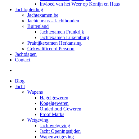
Invloed van het Weer op Konijn en Haas
Jachtopleiding
Jachtexamen.be
Jachtcursus – Jachthonden
Buitenland
Jachtexamen Frankrijk
Jachtexamen Luxemburg
Praktijkexamen Herkansing
Gekwalificeerd Persoon
Jachtdagen
Contact
Zoeken
Blog
Jacht
Wapens
Hagelgeweren
Kogelgeweren
Onderhoud Geweren
Proof Marks
Wetgeving
Jachtwetgeving
Jacht Openingstijden
Wapenwetgeving