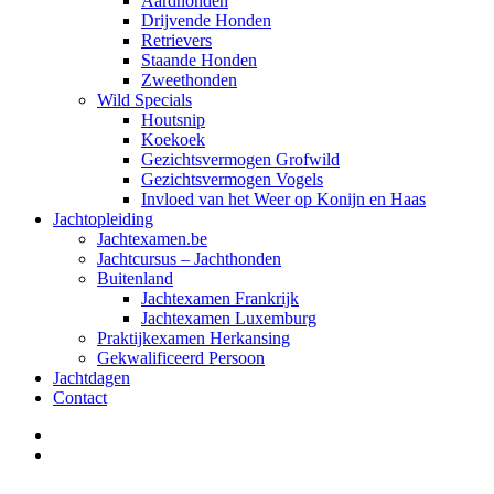
Aardhonden
Drijvende Honden
Retrievers
Staande Honden
Zweethonden
Wild Specials
Houtsnip
Koekoek
Gezichtsvermogen Grofwild
Gezichtsvermogen Vogels
Invloed van het Weer op Konijn en Haas
Jachtopleiding
Jachtexamen.be
Jachtcursus – Jachthonden
Buitenland
Jachtexamen Frankrijk
Jachtexamen Luxemburg
Praktijkexamen Herkansing
Gekwalificeerd Persoon
Jachtdagen
Contact
facebook
instagram
Jachtopleiding