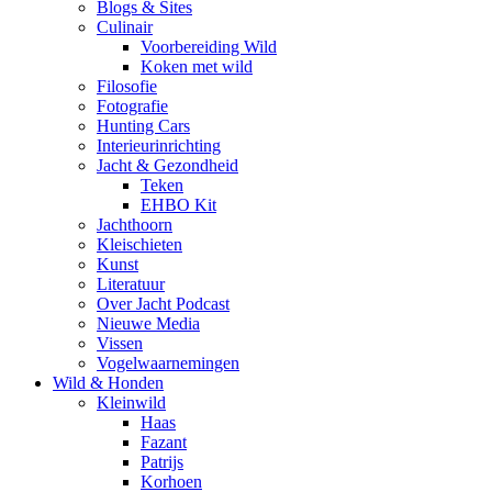
Blogs & Sites
Culinair
Voorbereiding Wild
Koken met wild
Filosofie
Fotografie
Hunting Cars
Interieurinrichting
Jacht & Gezondheid
Teken
EHBO Kit
Jachthoorn
Kleischieten
Kunst
Literatuur
Over Jacht Podcast
Nieuwe Media
Vissen
Vogelwaarnemingen
Wild & Honden
Kleinwild
Haas
Fazant
Patrijs
Korhoen