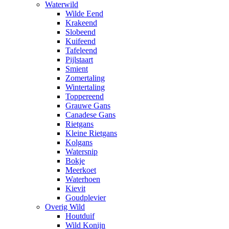
Waterwild
Wilde Eend
Krakeend
Slobeend
Kuifeend
Tafeleend
Pijlstaart
Smient
Zomertaling
Wintertaling
Toppereend
Grauwe Gans
Canadese Gans
Rietgans
Kleine Rietgans
Kolgans
Watersnip
Bokje
Meerkoet
Waterhoen
Kievit
Goudplevier
Overig Wild
Houtduif
Wild Konijn