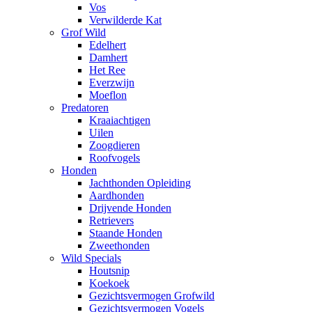
Vos
Verwilderde Kat
Grof Wild
Edelhert
Damhert
Het Ree
Everzwijn
Moeflon
Predatoren
Kraaiachtigen
Uilen
Zoogdieren
Roofvogels
Honden
Jachthonden Opleiding
Aardhonden
Drijvende Honden
Retrievers
Staande Honden
Zweethonden
Wild Specials
Houtsnip
Koekoek
Gezichtsvermogen Grofwild
Gezichtsvermogen Vogels