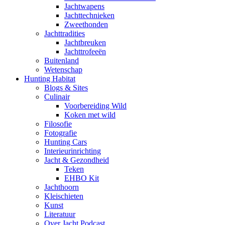
Jachtwapens
Jachttechnieken
Zweethonden
Jachttradities
Jachtbreuken
Jachttrofeeën
Buitenland
Wetenschap
Hunting Habitat
Blogs & Sites
Culinair
Voorbereiding Wild
Koken met wild
Filosofie
Fotografie
Hunting Cars
Interieurinrichting
Jacht & Gezondheid
Teken
EHBO Kit
Jachthoorn
Kleischieten
Kunst
Literatuur
Over Jacht Podcast