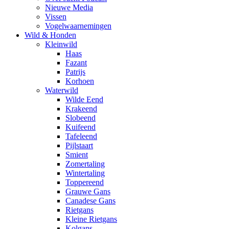
Nieuwe Media
Vissen
Vogelwaarnemingen
Wild & Honden
Kleinwild
Haas
Fazant
Patrijs
Korhoen
Waterwild
Wilde Eend
Krakeend
Slobeend
Kuifeend
Tafeleend
Pijlstaart
Smient
Zomertaling
Wintertaling
Toppereend
Grauwe Gans
Canadese Gans
Rietgans
Kleine Rietgans
Kolgans