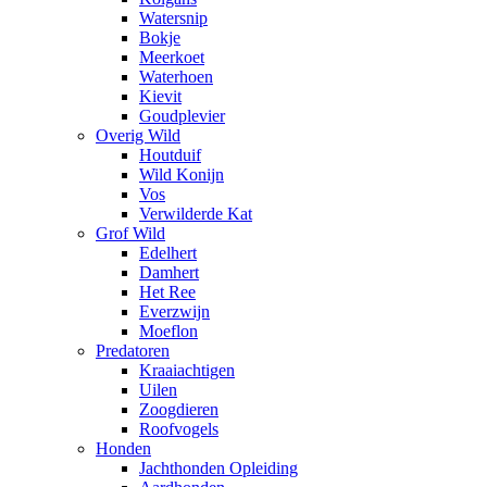
Watersnip
Bokje
Meerkoet
Waterhoen
Kievit
Goudplevier
Overig Wild
Houtduif
Wild Konijn
Vos
Verwilderde Kat
Grof Wild
Edelhert
Damhert
Het Ree
Everzwijn
Moeflon
Predatoren
Kraaiachtigen
Uilen
Zoogdieren
Roofvogels
Honden
Jachthonden Opleiding