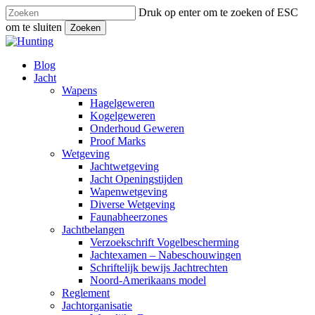
Sla
Druk op enter om te zoeken of ESC
naar
om te sluiten
Zoeken
hoofdinhoud
Close
Search
Zoeken
Menu
Blog
Jacht
Wapens
Hagelgeweren
Kogelgeweren
Onderhoud Geweren
Proof Marks
Wetgeving
Jachtwetgeving
Jacht Openingstijden
Wapenwetgeving
Diverse Wetgeving
Faunabheerzones
Jachtbelangen
Verzoekschrift Vogelbescherming
Jachtexamen – Nabeschouwingen
Schriftelijk bewijs Jachtrechten
Noord-Amerikaans model
Reglement
Jachtorganisatie