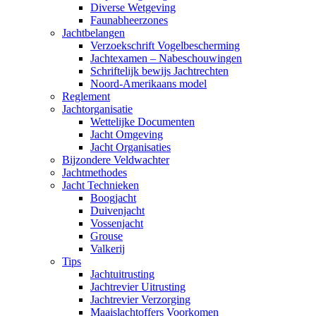
Diverse Wetgeving
Faunabheerzones
Jachtbelangen
Verzoekschrift Vogelbescherming
Jachtexamen – Nabeschouwingen
Schriftelijk bewijs Jachtrechten
Noord-Amerikaans model
Reglement
Jachtorganisatie
Wettelijke Documenten
Jacht Omgeving
Jacht Organisaties
Bijzondere Veldwachter
Jachtmethodes
Jacht Technieken
Boogjacht
Duivenjacht
Vossenjacht
Grouse
Valkerij
Tips
Jachtuitrusting
Jachtrevier Uitrusting
Jachtrevier Verzorging
Maaislachtoffers Voorkomen