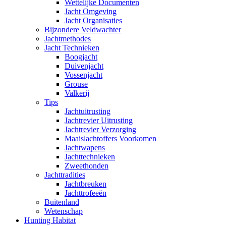
Wettelijke Documenten
Jacht Omgeving
Jacht Organisaties
Bijzondere Veldwachter
Jachtmethodes
Jacht Technieken
Boogjacht
Duivenjacht
Vossenjacht
Grouse
Valkerij
Tips
Jachtuitrusting
Jachtrevier Uitrusting
Jachtrevier Verzorging
Maaislachtoffers Voorkomen
Jachtwapens
Jachttechnieken
Zweethonden
Jachttradities
Jachtbreuken
Jachttrofeeën
Buitenland
Wetenschap
Hunting Habitat